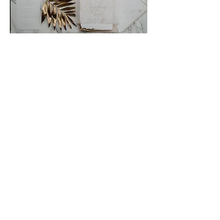
Als lösungsorientierte
Hochzeitsplanerin mit einem Sinn für
moderne Eleganz und luxuriöse Details
bin ich für euch da – vom ersten
Moment bis zum letzten Schliff. Eure
Hochzeit soll nicht nur wunderschön,
sondern auch einzigartig und perfekt
abgestimmt auf eure Persönlichkeit
sein. Ich habe das Gespür, eure
Wünsche schon zu erkennen, bevor ihr