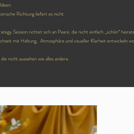
 Ideen.
terische Richtung liefert es nicht.
ategy Session richtet sich an Paare, die nicht einfach „schön“ heir
hzeit mit Haltung, Atmosphäre und visueller Klarheit entwickeln wo
die nicht aussehen wie alles andere.