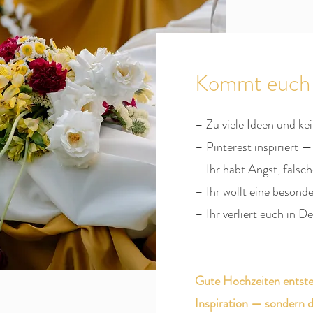
Kommt euch 
– Zu viele Ideen und ke
– Pinterest inspiriert —
– Ihr habt Angst, falsc
– Ihr wollt eine besond
– Ihr verliert euch in 
Gute Hochzeiten entste
Inspiration — sondern 