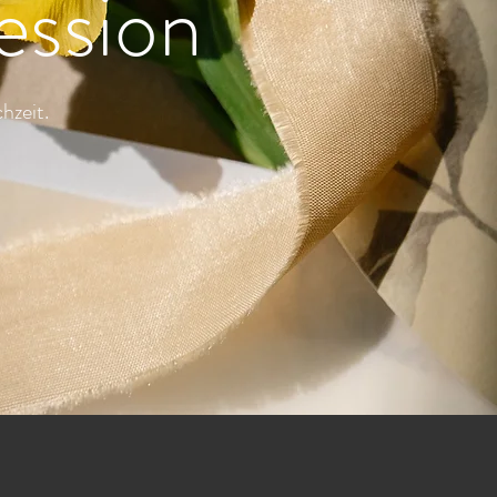
ession
hzeit.