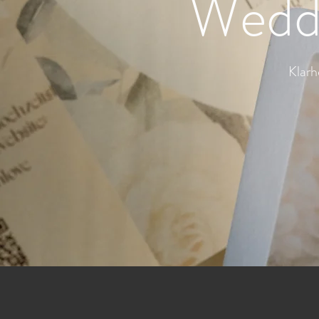
Weddi
Klarh