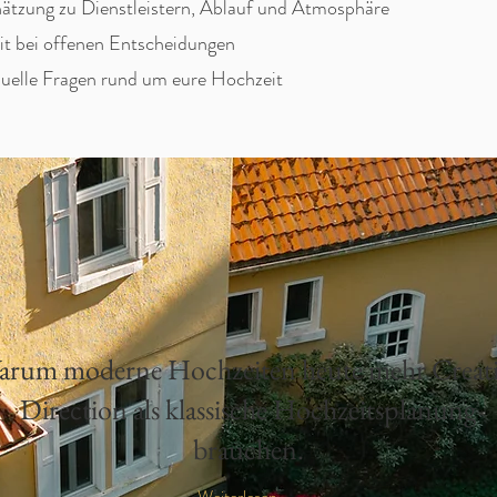
ätzung zu Dienstleistern, Ablauf und Atmosphäre
it bei offenen Entscheidungen
duelle Fragen rund um eure Hochzeit
rum moderne Hochzeiten heute mehr Creati
Direction als klassische Hochzeitsplanung
brauchen.
Weiterlesen →