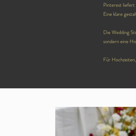
Pinterest liefert
Eine klare gestal
Die Wedding Str
sondern eine Hoc
Für Hochzeiten, 