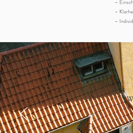
– Einsch
– Klarhe
– Indivi
Wa