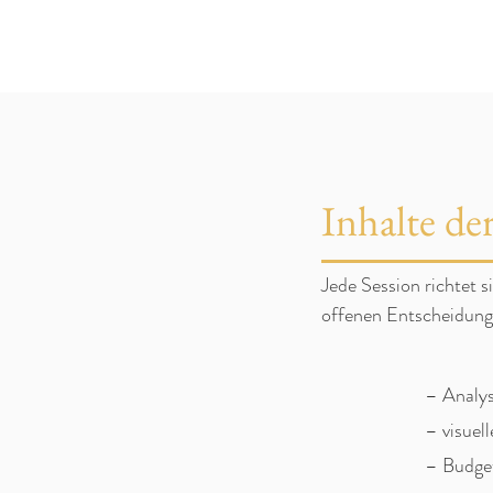
Inhalte de
Jede Session richtet s
offenen Entscheidunge
– Analys
– visuel
– Budget